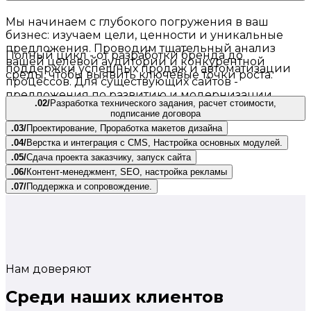
Мы начинаем с глубокого погружения в ваш
бизнес: изучаем цели, ценности и уникальные
предложения. Проводим тщательный анализ
Полный цикл - от разработки бренда до
вашей целевой аудитории и конкурентной
поддержки успешных продаж и автоматизации
среды, чтобы выявить ключевые точки роста.
процессов. Для существующих сайтов -
предложения по развитию и модернизации.
.02/
Разработка технического задания, расчет стоимости,
подписание договора
.03/
Проектирование, Проработка макетов дизайна
.04/
Верстка и интеграция с CMS, Настройка основных модулей.
.05/
Сдача проекта заказчику, запуск сайта
.06/
Контент-менеджмент, SEO, настройка рекламы
.07/
Поддержка и сопровождение.
Нам доверяют
Среди наших клиентов